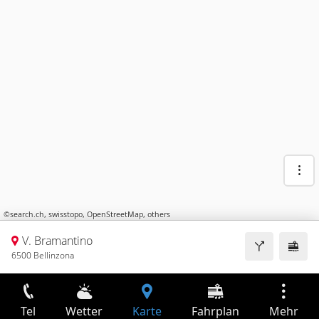
©
search.ch
,
swisstopo
,
OpenStreetMap
,
others
V. Bramantino
6500 Bellinzona
Tel
Wetter
Karte
Fahrplan
Mehr