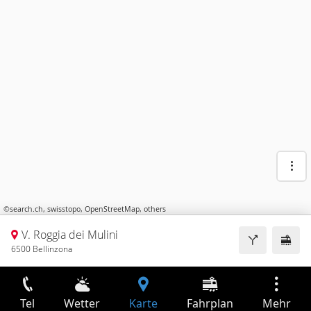
©
search.ch
,
swisstopo
,
OpenStreetMap
,
others
V. Roggia dei Mulini
6500 Bellinzona
Tel
Wetter
Karte
Fahrplan
Mehr