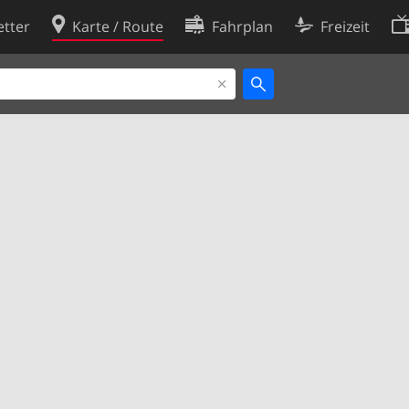
tter
Karte / Route
Fahrplan
Freizeit
Cookie-Richtlinie
ingungen
Cookie-Einstellungen
rklärung
Entwickler