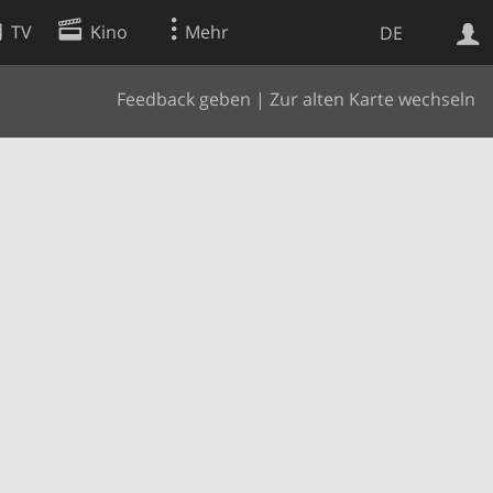
TV
Kino
Mehr
DE
Feedback geben
|
Zur alten Karte wechseln
Websuche
Apps