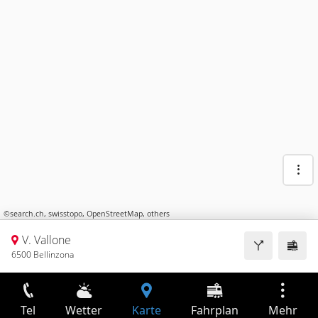
©
search.ch
,
swisstopo
,
OpenStreetMap
,
others
V. Vallone
6500 Bellinzona
Tel
Wetter
Karte
Fahrplan
Mehr