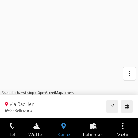
©
search.ch
,
swisstopo
,
OpenStreetMap
,
others
Via Bacilieri
6500 Bellinzona
Tel
Wetter
Karte
Fahrplan
Mehr