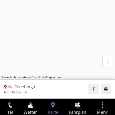
©
search.ch
,
swisstopo
,
OpenStreetMap
,
others
Via Codeborgo
6500 Bellinzona
Tel
Wetter
Karte
Fahrplan
Mehr