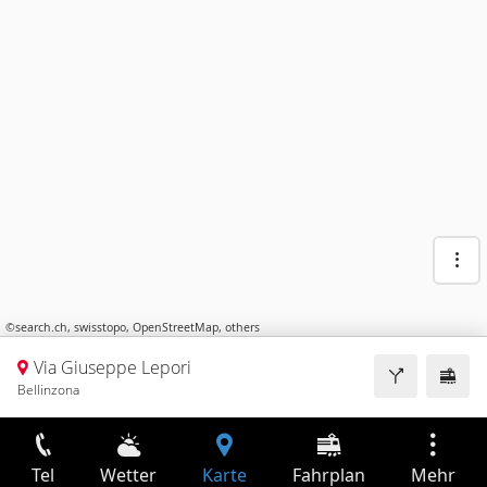
©
search.ch
,
swisstopo
,
OpenStreetMap
,
others
Via Giuseppe Lepori
Bellinzona
Tel
Wetter
Karte
Fahrplan
Mehr