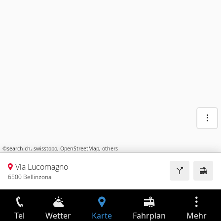
©
search.ch
,
swisstopo
,
OpenStreetMap
,
others
Via Lucomagno
6500 Bellinzona
Tel
Wetter
Karte
Fahrplan
Mehr