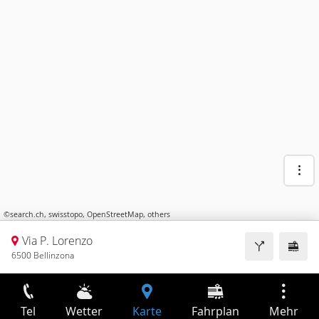
©
search.ch
,
swisstopo
,
OpenStreetMap
,
others
Via P. Lorenzo
6500 Bellinzona
Tel
Wetter
Karte
Fahrplan
Mehr