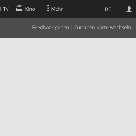
TV
Kino
Mehr
DE
Feedback geben
|
Zur alten Karte wechseln
Websuche
Apps