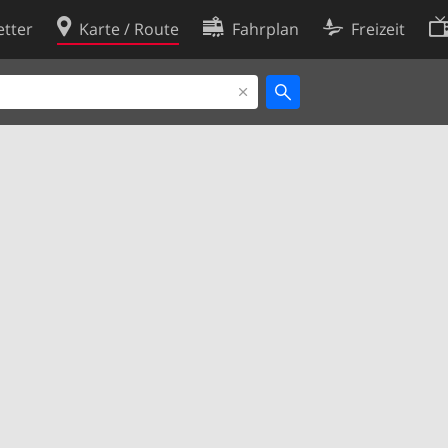
tter
Karte / Route
Fahrplan
Freizeit
Cookie-Richtlinie
ingungen
Cookie-Einstellungen
rklärung
Entwickler