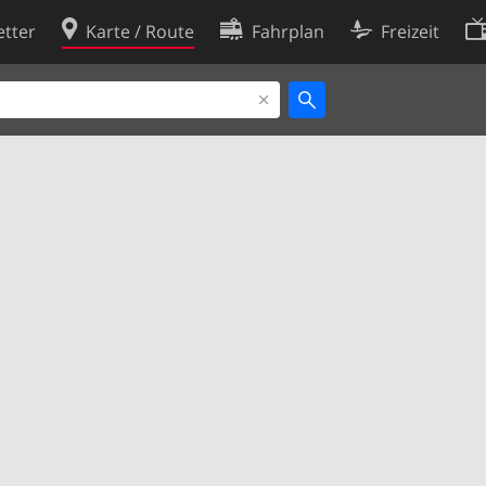
tter
Karte / Route
Fahrplan
Freizeit
Cookie-Richtlinie
ingungen
Cookie-Einstellungen
rklärung
Entwickler