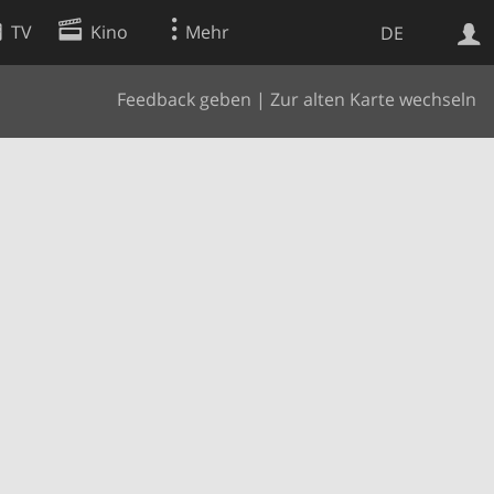
TV
Kino
Mehr
DE
Feedback geben
|
Zur alten Karte wechseln
Websuche
Apps