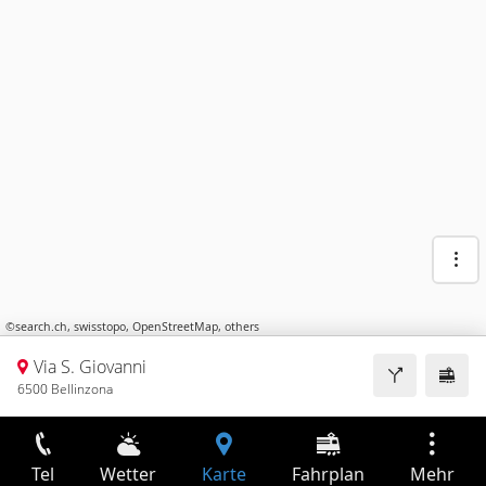
©
search.ch
,
swisstopo
,
OpenStreetMap
,
others
Via S. Giovanni
6500 Bellinzona
Tel
Wetter
Karte
Fahrplan
Mehr