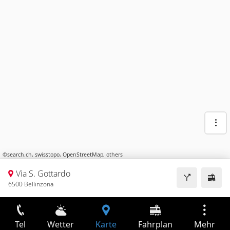
©
search.ch
,
swisstopo
,
OpenStreetMap
,
others
Via S. Gottardo
6500 Bellinzona
Tel
Wetter
Karte
Fahrplan
Mehr