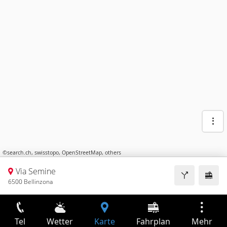
©
search.ch
,
swisstopo
,
OpenStreetMap
,
others
Via Semine
6500 Bellinzona
Tel
Wetter
Karte
Fahrplan
Mehr