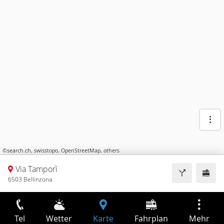
©
search.ch
,
swisstopo
,
OpenStreetMap
,
others
Via Tamporì
6503 Bellinzona
Tel
Wetter
Karte
Fahrplan
Mehr