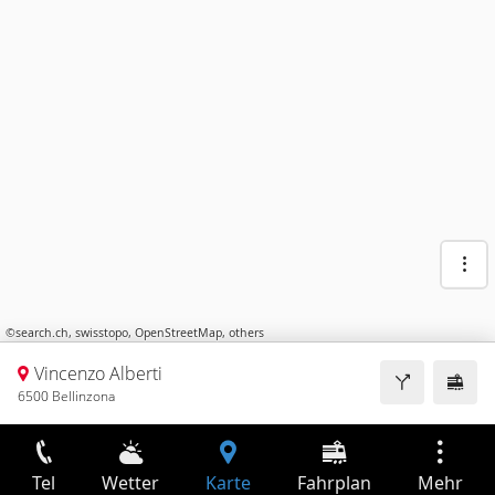
©
search.ch
,
swisstopo
,
OpenStreetMap
,
others
Vincenzo Alberti
6500 Bellinzona
Tel
Wetter
Karte
Fahrplan
Mehr