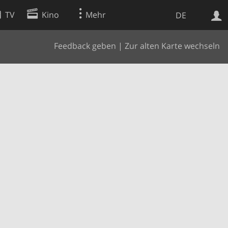
TV
Kino
Mehr
DE
Feedback geben
|
Zur alten Karte wechseln
Websuche
Apps