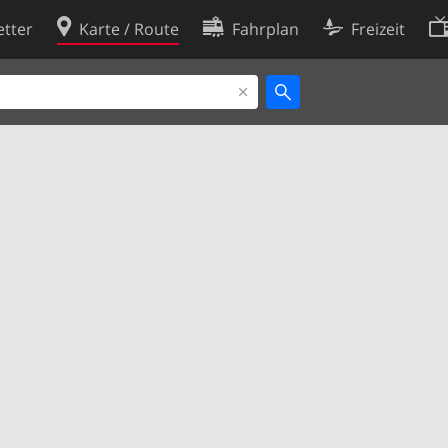
tter
Karte / Route
Fahrplan
Freizeit
Cookie-Richtlinie
ingungen
Cookie-Einstellungen
rklärung
Entwickler