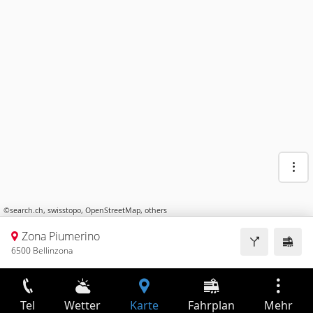
©
search.ch
,
swisstopo
,
OpenStreetMap
,
others
Zona Piumerino
6500 Bellinzona
Tel
Wetter
Karte
Fahrplan
Mehr