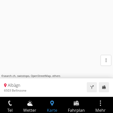
©
search.ch
,
swisstopo
,
OpenStreetMap
,
others
Albàgn
6503 Bellinzone
Tel
Wetter
Karte
Fahrplan
Mehr