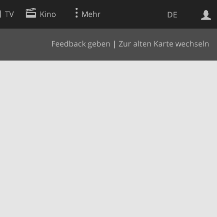
TV
Kino
Mehr
DE
Feedback geben
|
Zur alten Karte wechseln
Websuche
Apps