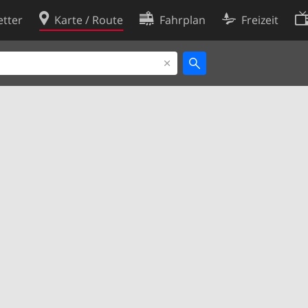
tter
Karte / Route
Fahrplan
Freizeit
Cookie-Richtlinie
ingungen
Cookie-Einstellungen
rklärung
Entwickler