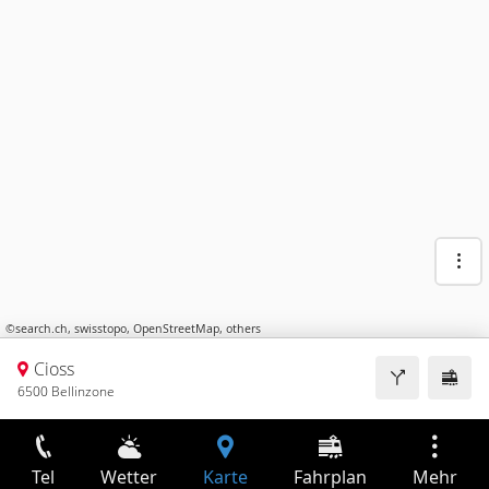
©
search.ch
,
swisstopo
,
OpenStreetMap
,
others
Cioss
6500 Bellinzone
Tel
Wetter
Karte
Fahrplan
Mehr