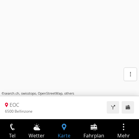
©
search.ch
,
swisstopo
,
OpenStreetMap
,
others
EOC
6500 Bellinzone
Tel
Wetter
Karte
Fahrplan
Mehr