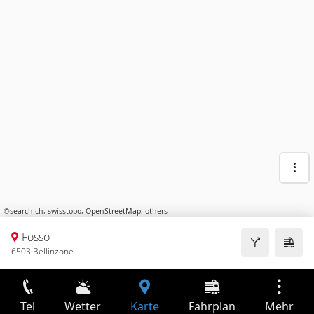
©
search.ch
,
swisstopo
,
OpenStreetMap
,
others
Fosso
6503 Bellinzone
Tel
Wetter
Karte
Fahrplan
Mehr