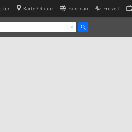
tter
Karte / Route
Fahrplan
Freizeit
Cookie-Richtlinie
ingungen
Cookie-Einstellungen
rklärung
Entwickler