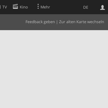
TV
Kino
Mehr
DE
Feedback geben
|
Zur alten Karte wechseln
Websuche
Apps