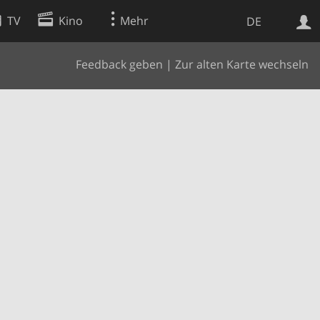
TV
Kino
Mehr
DE
Feedback geben
|
Zur alten Karte wechseln
Websuche
Apps