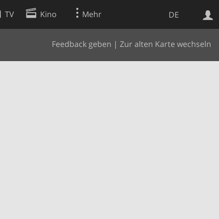
TV
Kino
Mehr
DE
Feedback geben
|
Zur alten Karte wechseln
Websuche
Apps