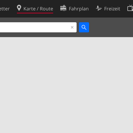
tter
Karte / Route
Fahrplan
Freizeit
Cookie-Richtlinie
ingungen
Cookie-Einstellungen
rklärung
Entwickler