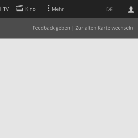
TV
Kino
Mehr
DE
Feedback geben
|
Zur alten Karte wechseln
Websuche
Apps