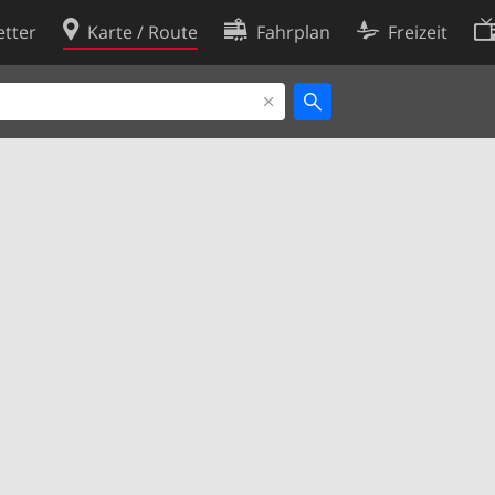
tter
Karte / Route
Fahrplan
Freizeit
Cookie-Richtlinie
ingungen
Cookie-Einstellungen
rklärung
Entwickler