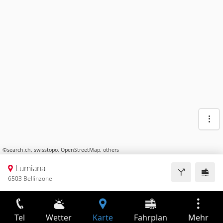
©
search.ch
,
swisstopo
,
OpenStreetMap
,
others
Lümiana
6503 Bellinzone
Tel
Wetter
Karte
Fahrplan
Mehr