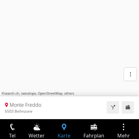
©
search.ch
,
swisstopo
,
OpenStreetMap
,
others
Monte Freddo
6503 Bellinzone
Tel
Wetter
Karte
Fahrplan
Mehr