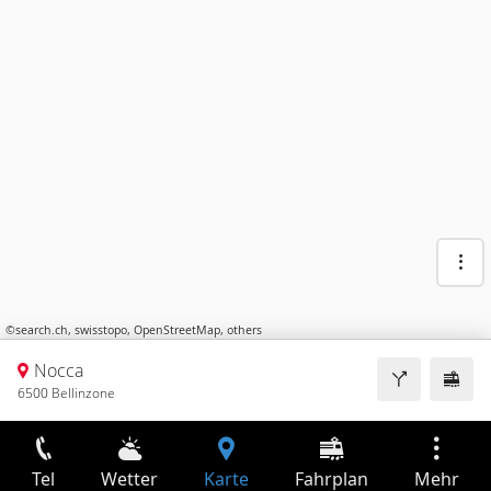
©
search.ch
,
swisstopo
,
OpenStreetMap
,
others
Nocca
6500 Bellinzone
Tel
Wetter
Karte
Fahrplan
Mehr