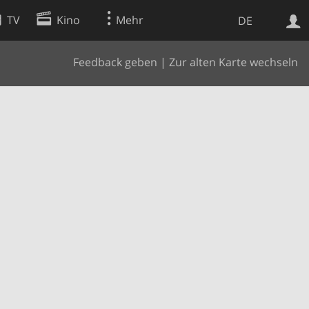
TV
Kino
Mehr
DE
Feedback geben
|
Zur alten Karte wechseln
Websuche
Apps