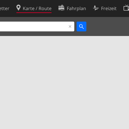
tter
Karte / Route
Fahrplan
Freizeit
Cookie-Richtlinie
ingungen
Cookie-Einstellungen
rklärung
Entwickler