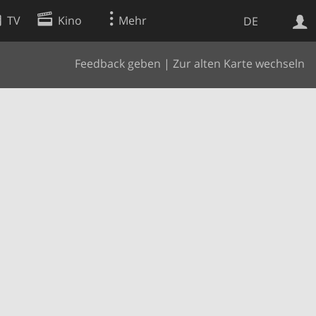
TV
Kino
Mehr
DE
Feedback geben
|
Zur alten Karte wechseln
Websuche
Apps