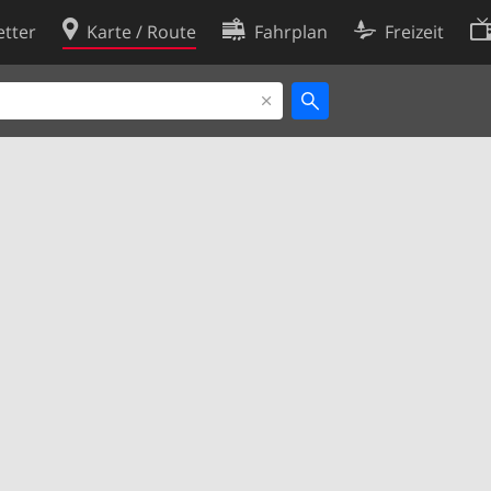
tter
Karte / Route
Fahrplan
Freizeit
Cookie-Richtlinie
ingungen
Cookie-Einstellungen
rklärung
Entwickler