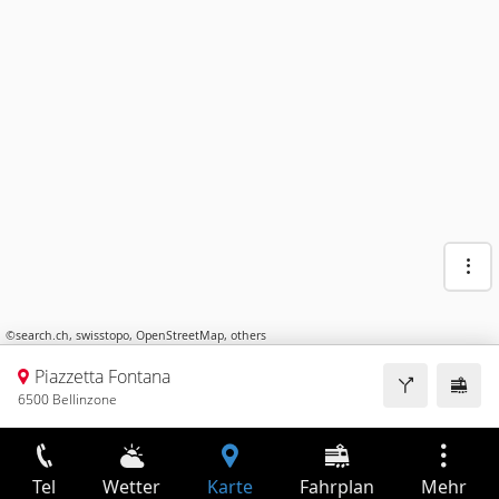
©
search.ch
,
swisstopo
,
OpenStreetMap
,
others
Piazzetta Fontana
6500 Bellinzone
Tel
Wetter
Karte
Fahrplan
Mehr