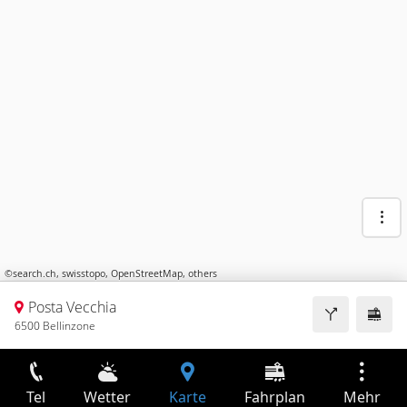
©
search.ch
,
swisstopo
,
OpenStreetMap
,
others
Posta Vecchia
6500 Bellinzone
Tel
Wetter
Karte
Fahrplan
Mehr