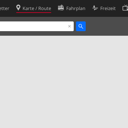
tter
Karte / Route
Fahrplan
Freizeit
Cookie-Richtlinie
ingungen
Cookie-Einstellungen
rklärung
Entwickler