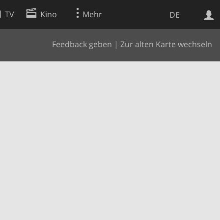
TV
Kino
Mehr
DE
Feedback geben
|
Zur alten Karte wechseln
Websuche
Apps