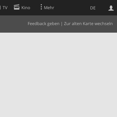
TV
Kino
Mehr
DE
Feedback geben
|
Zur alten Karte wechseln
Websuche
Apps