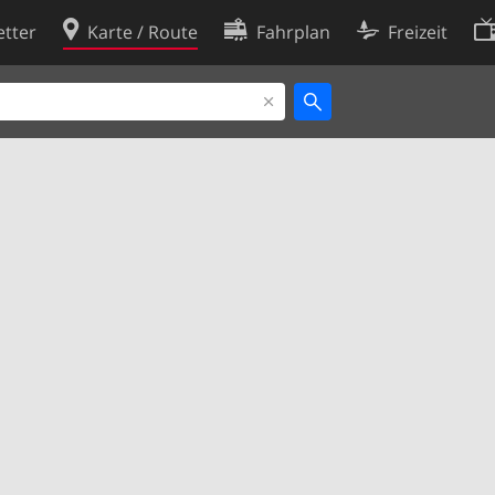
tter
Karte / Route
Fahrplan
Freizeit
Cookie-Richtlinie
ingungen
Cookie-Einstellungen
rklärung
Entwickler