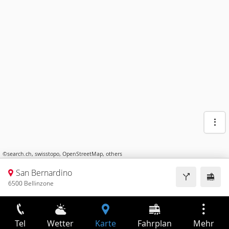
©
search.ch
,
swisstopo
,
OpenStreetMap
,
others
San Bernardino
6500 Bellinzone
Tel
Wetter
Karte
Fahrplan
Mehr