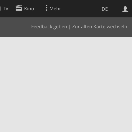
TV
Kino
Mehr
DE
Feedback geben
|
Zur alten Karte wechseln
Websuche
Apps