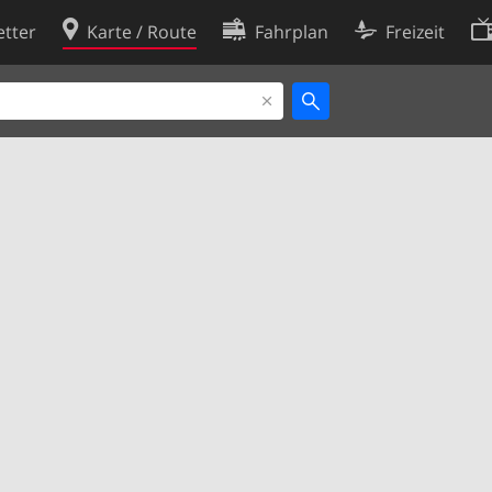
tter
Karte / Route
Fahrplan
Freizeit
Cookie-Richtlinie
ingungen
Cookie-Einstellungen
rklärung
Entwickler