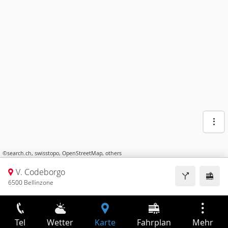
©
search.ch
,
swisstopo
,
OpenStreetMap
,
others
V. Codeborgo
6500 Bellinzone
Tel
Wetter
Karte
Fahrplan
Mehr