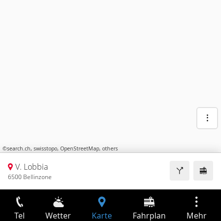
©
search.ch
,
swisstopo
,
OpenStreetMap
,
others
V. Lobbia
6500 Bellinzone
Tel
Wetter
Karte
Fahrplan
Mehr