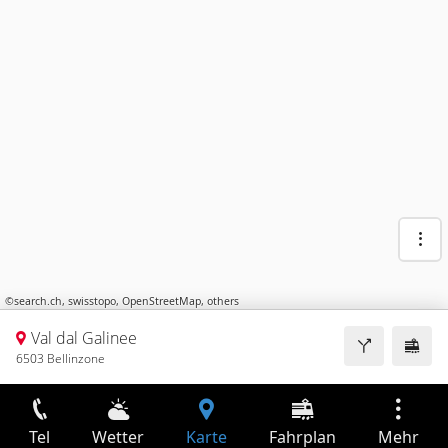
©
search.ch
,
swisstopo
,
OpenStreetMap
,
others
Val dal Galinee
6503 Bellinzone
Tel
Wetter
Karte
Fahrplan
Mehr