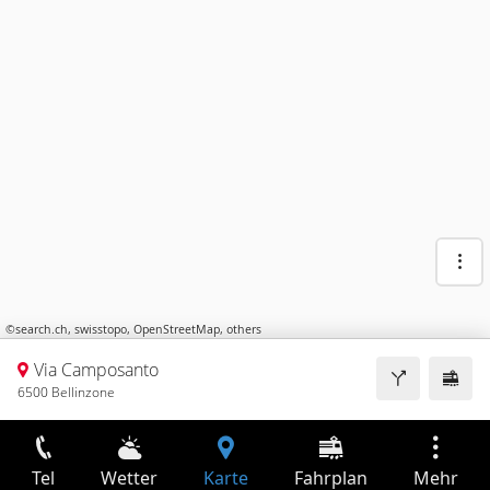
©
search.ch
,
swisstopo
,
OpenStreetMap
,
others
Via Camposanto
6500 Bellinzone
Tel
Wetter
Karte
Fahrplan
Mehr