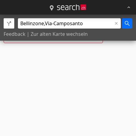
Via Camposanto, Bellinzone ist neu:
Feedback
|
Zur alten Karte wechseln
Via Giuseppe Torti
,
Bellinzona