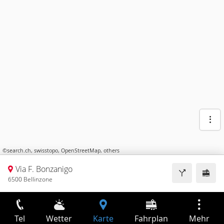
©
search.ch
,
swisstopo
,
OpenStreetMap
,
others
Via F. Bonzanigo
6500 Bellinzone
Tel
Wetter
Karte
Fahrplan
Mehr