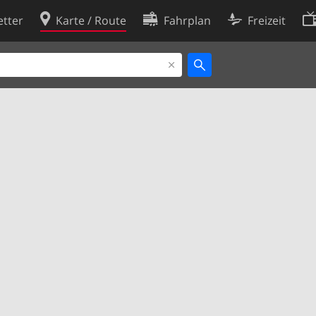
tter
Karte / Route
Fahrplan
Freizeit
Cookie-Richtlinie
ingungen
Cookie-Einstellungen
rklärung
Entwickler