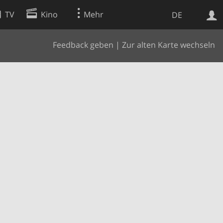
TV
Kino
Mehr
DE
Feedback geben
|
Zur alten Karte wechseln
Websuche
Apps