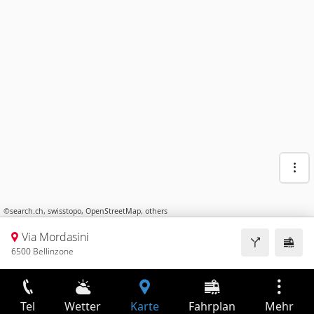
©
search.ch
,
swisstopo
,
OpenStreetMap
,
others
Via Mordasini
6500 Bellinzone
Tel
Wetter
Karte
Fahrplan
Mehr