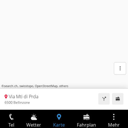
©
search.ch
,
swisstopo
,
OpenStreetMap
,
others
Via Mti di Prda
6500 Bellinzone
Tel
Wetter
Karte
Fahrplan
Mehr