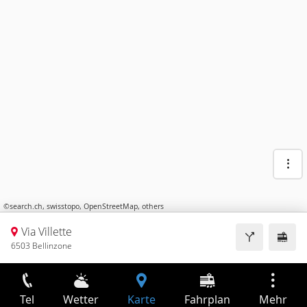
©
search.ch
,
swisstopo
,
OpenStreetMap
,
others
Via Villette
6503 Bellinzone
Tel
Wetter
Karte
Fahrplan
Mehr