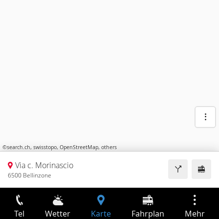
©
search.ch
,
swisstopo
,
OpenStreetMap
,
others
Via c. Morinascio
6500 Bellinzone
Tel
Wetter
Karte
Fahrplan
Mehr