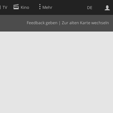
TV
Kino
Mehr
DE
Feedback geben
|
Zur alten Karte wechseln
Websuche
Apps