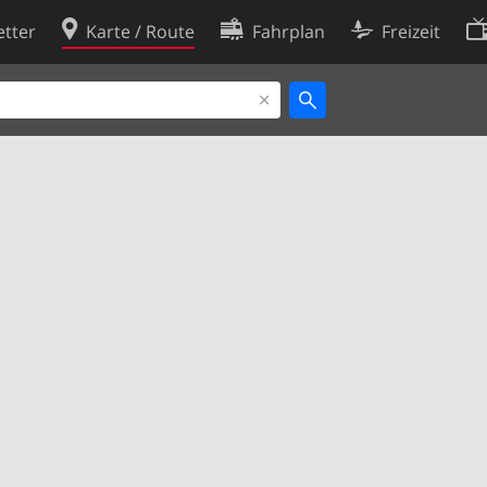
tter
Karte / Route
Fahrplan
Freizeit
Cookie-Richtlinie
ingungen
Cookie-Einstellungen
rklärung
Entwickler