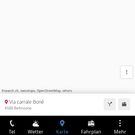
©
search.ch
,
swisstopo
,
OpenStreetMap
,
others
Via carrale Boné
6500 Bellinzone
Tel
Wetter
Karte
Fahrplan
Mehr